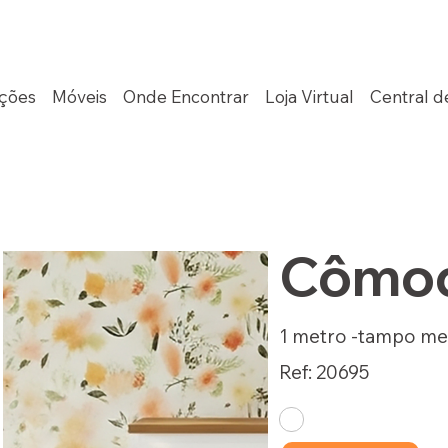
ções
Móveis
Onde Encontrar
Loja Virtual
Central d
Cômod
1 metro -tampo me
Ref: 20695