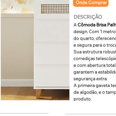
Onde Comprar
DESCRIÇÃO
A
Cômoda Brisa Pal
design. Com 1 metro 
do quarto, oferecen
e segura para o troc
Sua estrutura robus
corrediças telescóp
e com abertura total
garantem a estabili
segurança extra.
A primeira gaveta t
de algodão, e o tam
produto.