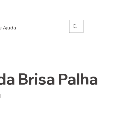
e Ajuda
a Brisa Palha
l