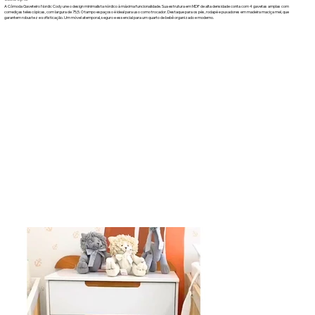
A Cômoda Gaveteiro Nordic Cody une o design minimalista nórdico à máxima funcionalidade. Sua estrutura em MDF de alta densidade conta com 4 gavetas amplas com
corrediças telescópicas, com largura de 75,5. O tampo espaçoso é ideal para uso como trocador. Destaque para os pés, rodapé e puxadores em madeira maciça mel, que
garantem robustez e sofisticação. Um móvel atemporal, seguro e essencial para um quarto de bebê organizado e moderno.