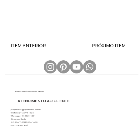
ITEM ANTERIOR
PRÓXIMO ITEM
Fábrica de móveis bebê e infantis
ATENDIMENTO AO CLIENTE
puppimobile@puppimobile.com.br
Telefone: (41) 3392-1626
Whatsapp: (41) 992111337
Segunda a Sexta
08:30 as 11:30 | 13:00 as 16:30
Campo Largo/Paraná