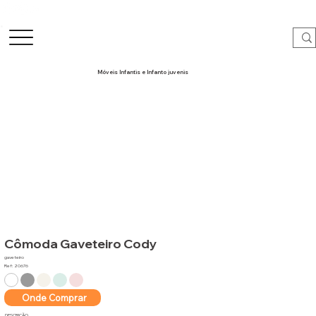
Móveis Infantis e Infanto juvenis
Cômoda Gaveteiro Cody
gaveteiro
Ref: 20676
Onde Comprar
DESCRIÇÃO