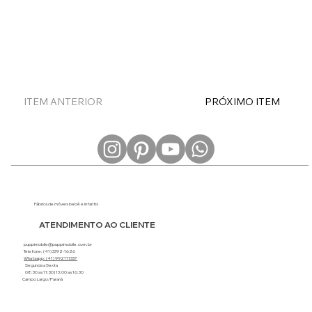
ITEM ANTERIOR
PRÓXIMO ITEM
Fábrica de móveis bebê e infantis
ATENDIMENTO AO CLIENTE
puppimobile@puppimobile.com.br
Telefone: (41) 3392-1626
Whatsapp: (41) 992111337
Segunda a Sexta
08:30 as 11:30 | 13:00 as 16:30
Campo Largo/Paraná