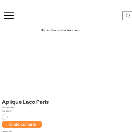
Móveis Infantis e Infanto juvenis
Aplique Laço Paris
Para Linha Paris
Ref: 90007
Onde Comprar
DESCRIÇÃO