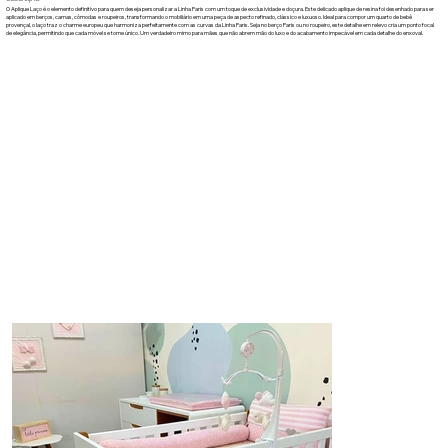
O Aplique Laço é o elemento definitivo para quem deseja personalizar a Linha Paris com um toque de exclusividade e doçura. Este delicado aplique de resina foi desenhado para ser
aplicado em berços, camas, cômodas e roupeiros, transformando o mobiliário em uma peça de aspecto refinado, clássico e luxuoso. Ideal para compor um quarto de bebê
provençal, o laço traz o charme europeu que harmoniza perfeitamente com as curvas da Linha Paris. Seja no berço Paris ou no roupeiro, este detalhe em relevo cria um ponto focal
de elegância, permitindo que cada móvel se torne único. Um verdadeiro mimo para mães que não abrem mão do luxo e do acabamento impecável em cada detalhe do enxoval.