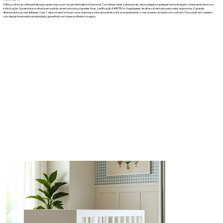
O Berço Lili é a escolha perfeita para quem busca um visual minimalista e funcional. Com linhas retas e atemporais, ele se adapta a qualquer tema de quarto, oferecendo leveza e
sofisticação. Sua estrutura robusta em padrão americano possui grades fixas, certificação INMETRO e 3 regulagens de altura do estrado para maior ergonomia. O grande
diferencial é sua versatilidade 2 em 1: ele se transforma em uma charmosa mini cama estilo sofá, acompanhando o crescimento do bebê com conforto. Possui pés em madeira
com design levemente arredondado, garantindo um toque acolhedor e seguro.