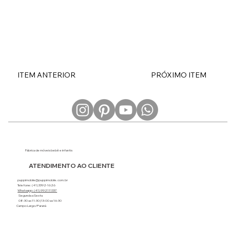
ITEM ANTERIOR
PRÓXIMO ITEM
Fábrica de móveis bebê e infantis
ATENDIMENTO AO CLIENTE
puppimobile@puppimobile.com.br
Telefone: (41) 3392-1626
Whatsapp: (41) 992111337
Segunda a Sexta
08:30 as 11:30 | 13:00 as 16:30
Campo Largo/Paraná