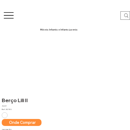
Móveis Infantis e Infanto juvenis
Berço Lili II
2em1
Ref: 30780
Onde Comprar
DESCRIÇÃO