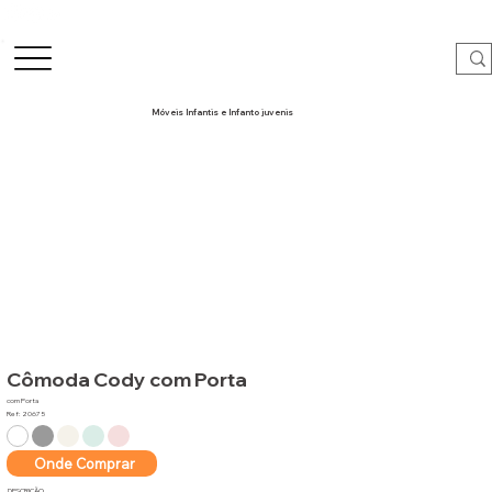
Móveis Infantis e Infanto juvenis
Cômoda Cody com Porta
com Porta
Ref: 20675
Onde Comprar
DESCRIÇÃO