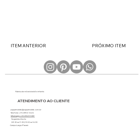
ITEM ANTERIOR
PRÓXIMO ITEM
Fábrica de móveis bebê e infantis
ATENDIMENTO AO CLIENTE
puppimobile@puppimobile.com.br
Telefone: (41) 3392-1626
Whatsapp: (41) 992111337
Segunda a Sexta
08:30 as 11:30 | 13:00 as 16:30
Campo Largo/Paraná