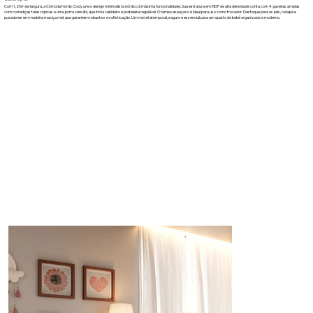
Com 1,20m de largura, a Cômoda Nordic Cody une o design minimalista nórdico à máxima funcionalidade. Sua estrutura em MDF de alta densidade conta com 4 gavetas amplas
com corrediças telescópicas e uma porta versátil, que inclui cabideiro e prateleira regulável. O tampo espaçoso é ideal para uso como trocador. Destaque para os pés, rodapé e
puxadores em madeira maciça mel, que garantem robustez e sofisticação. Um móvel atemporal, seguro e essencial para um quarto de bebê organizado e moderno.