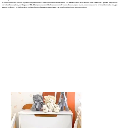
A Cômoda Gaveteiro Nordic Cody une o design minimalista nórdico à máxima funcionalidade. Sua estrutura em MDF de alta densidade conta com 4 gavetas amplas com
corrediças telescópicas, com largura de 75,5. O tampo espaçoso é ideal para uso como trocador. Destaque para os pés, rodapé e puxadores em madeira maciça mel, que
garantem robustez e sofisticação. Um móvel atemporal, seguro e essencial para um quarto de bebê organizado e moderno.