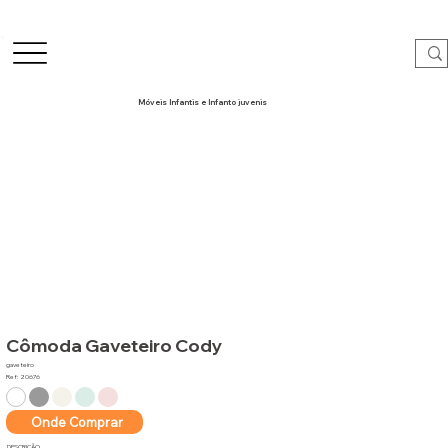
Móveis Infantis e Infanto juvenis
Cômoda Gaveteiro Cody
gaveteiro
Ref: 20676
Onde Comprar
DESCRIÇÃO