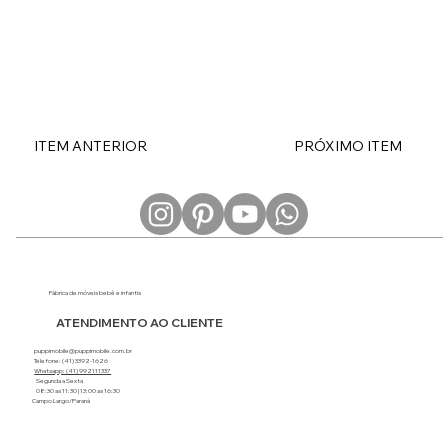
ITEM ANTERIOR
PRÓXIMO ITEM
Fábrica de móveis bebê e infantis
ATENDIMENTO AO CLIENTE
puppimobile@puppimobile.com.br
Telefone: (41) 3392-1626
Whatsapp: (41) 992111337
Segunda a Sexta
08:30 as 11:30 | 13:00 as 16:30
Campo Largo/Paraná