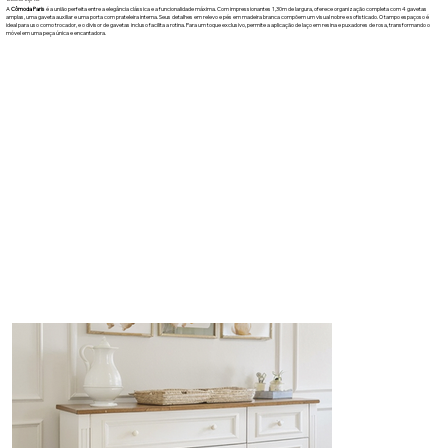
A
Cômoda Paris
é a união perfeita entre a elegância clássica e a funcionalidade máxima. Com impressionantes 1,30m de largura, oferece organização completa com 4 gavetas
amplas, uma gaveta auxiliar e uma porta com prateleira interna. Seus detalhes em relevo e pés em madeira branca compõem um visual nobre e sofisticado. O tampo espaçoso é
ideal para uso como trocador, e o divisor de gavetas incluso facilita a rotina. Para um toque exclusivo, permite a aplicação de laço em resina e puxadores de rosa, transformando o
móvel em uma peça única e encantadora.