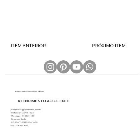
ITEM ANTERIOR
PRÓXIMO ITEM
Fábrica de móveis bebê e infantis
ATENDIMENTO AO CLIENTE
puppimobile@puppimobile.com.br
Telefone: (41) 3392-1626
Whatsapp: (41) 992111337
Segunda a Sexta
08:30 as 11:30 | 13:00 as 16:30
Campo Largo/Paraná