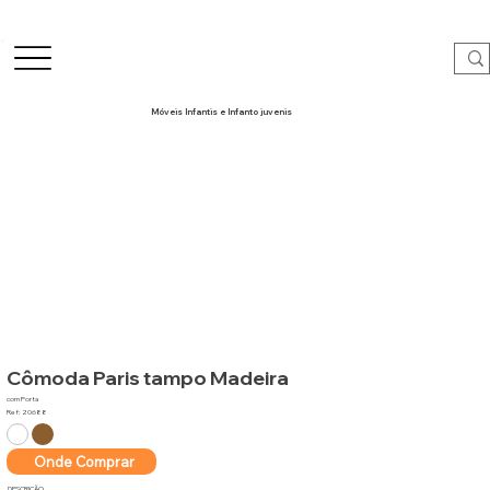
Móveis Infantis e Infanto juvenis
Cômoda Paris tampo Madeira
com Porta
Ref: 20688
Onde Comprar
DESCRIÇÃO