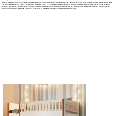
O Beliche Tradicional Palha une a robustez da madeira e MDF à sofisticação de detalhes das peseiras em fibra de palha natural, vazada. Com design atemporal e pés em mel, ele é
a escolha ideal para otimizar o quarto com elegância. Sua estrutura permite a montagem da escada em ambos os lados, adaptando-se perfeitamente ao seu layout. Focado na
segurança, acompanha 01 grade grande, 01 média e 01 pequena. Versátil, pode ser transformado em treliche com a adição da cama auxiliar (vendida à parte). Compatível com
colchão padrão solteiro (1,88m x 88cm) de até 21cm de altura, garantindo conforto e durabilidade para todas as fases