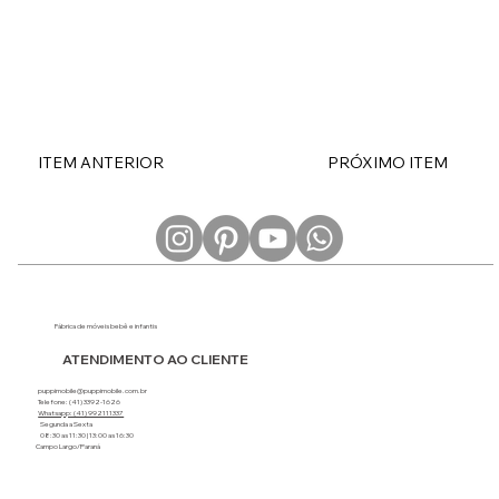
ITEM ANTERIOR
PRÓXIMO ITEM
Fábrica de móveis bebê e infantis
ATENDIMENTO AO CLIENTE
puppimobile@puppimobile.com.br
Telefone: (41) 3392-1626
Whatsapp: (41) 992111337
Segunda a Sexta
08:30 as 11:30 | 13:00 as 16:30
Campo Largo/Paraná