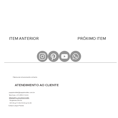
ITEM ANTERIOR
PRÓXIMO ITEM
Fábrica de móveis bebê e infantis
ATENDIMENTO AO CLIENTE
puppimobile@puppimobile.com.br
Telefone: (41) 3392-1626
Whatsapp: (41) 992111337
Segunda a Sexta
08:30 as 11:30 | 13:00 as 16:30
Campo Largo/Paraná