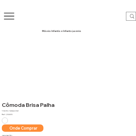
Móveis Infantis e Infanto juvenis
Cômoda Brisa Palha
1 metro -tampo mel
Ref: 20695
Onde Comprar
DESCRIÇÃO