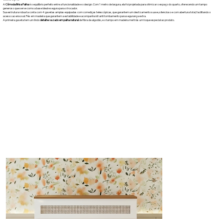
A
Cômoda Brisa Palha
é o equilíbrio perfeito entre a funcionalidade e o design. Com 1 metro de largura, ela foi projetada para otimizar o espaço do quarto, oferecendo um tampo
generoso que serve como a base ideal e segura para o trocador.
Sua estrutura robusta conta com 4 gavetas amplas equipadas com corrediças telescópicas, que garantem um deslizamento suave, silencioso e com abertura total, facilitando o
acesso ao enxoval. Pés em madeira que garantem a estabilidade e acompanha kit anti tombamento para segurança extra.
A primeira gaveta tem um lindo
detalhe vazado em palha natural
de fibra de algodão, e o tampo em madeira mel trás um toque especial ao produto.