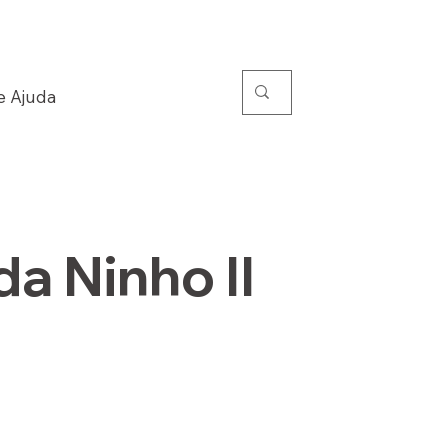
e Ajuda
a Ninho II