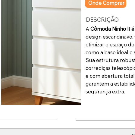
Onde Comprar
DESCRIÇÃO
A
Cômoda Ninho I
I 
design escandinavo. 
otimizar o espaço d
como a base ideal e 
Sua estrutura robus
corrediças telescóp
e com abertura total
garantem a estabili
segurança extra.